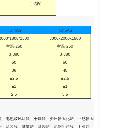
可选配
HD-4AG
HD-5AG
2000*1800*1500
3000x2000x1500
室温-250
室温-250
3-380
3-380
50
50
36
45
±2.5
±2.5
±1
±1
2.5
3.5
道
、电热鼓风烘箱、干燥箱、变压器固化炉、互感器固
房
、
涂装
线
、隧道炉、
焚烧炉
、
彩钢生产线
、工业烤