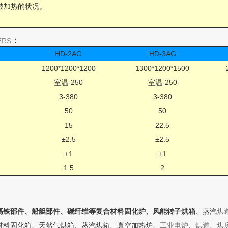
被加热的状况。
：
ERS
HD-2AG
HD-3AG
1200*1200*1200
1300*1200*1500
室温-250
室温-250
3-380
3-380
50
50
15
22.5
±2.5
±2.5
±1
±1
1.5
2
高铁部件、船艇部件、碳纤维等复合材料固化炉、风能转子烘箱
、蒸汽
烘
材料固化箱、天然气烘箱、蒸汽烘箱、真空加热炉、
工业电
炉
、
烘
道
、
烘