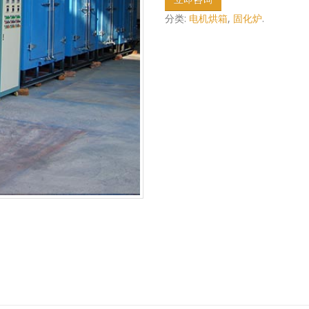
分类:
电机烘箱
,
固化炉
.