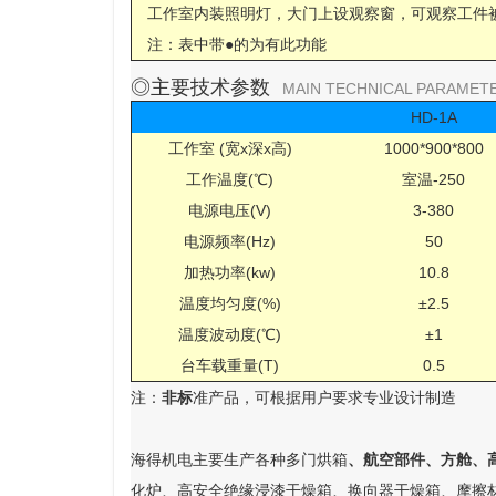
工作室内装照明灯，大门上设观察窗，可观察工件
注：表中带●的为有此功能
◎主要技术参数
MAIN TECHNICAL PARAMET
HD-1A
工作室 (宽x深x高)
1000*900*800
工作温度(℃)
室温-250
电源电压(V)
3-380
电源频率(Hz)
50
加热功率(kw)
10.8
温度均匀度(%)
±2.5
温度波动度(℃)
±1
台车载重量(T)
0.5
注：
非标
准产品，可根据用户要求专业设计制造
海得机电主要生产各种多门烘箱
、航空部件、方舱、
化炉、高安全绝缘浸漆干燥箱、换向器干燥箱、摩擦