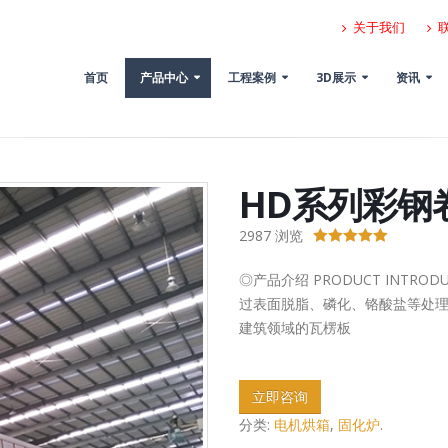
关于我们
首页
产品中心
工程案例
3D展示
资讯
HD系列彩钢
2987
浏览
5.00
out of 5
◎产品介绍 PRODUCT INTR
过表面脱脂、磷化、铬酸盐等处理
建筑领域的瓦楞板
立即咨询
分类:
电机烘箱
,
固化炉
.