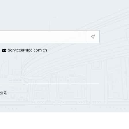
service@hied.com.cn
20号