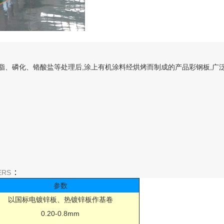
脂、磷化、铬酸盐等处理后,涂上有机涂料经烘烤而制成的产品彩钢板,广
：
ERS
参数
以国标电镀锌板、热镀锌板作基卷
0.20-0.8mm